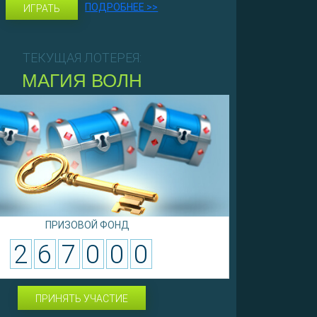
ПОДРОБНЕЕ >>
ИГРАТЬ
ТЕКУЩАЯ ЛОТЕРЕЯ:
МАГИЯ ВОЛН
ПРИЗОВОЙ ФОНД
2
6
7
0
0
0
ПРИНЯТЬ УЧАСТИЕ